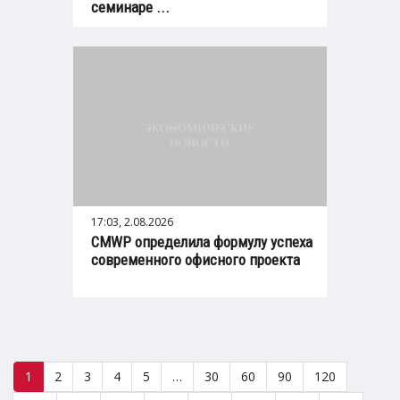
семинаре ...
17:03, 2.08.2026
CMWP определила формулу успеха
современного офисного проекта
1
2
3
4
5
…
30
60
90
120