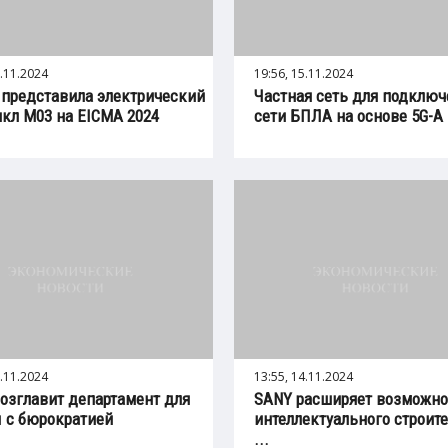
5.11.2024
19:56, 15.11.2024
 представила электрический
Частная сеть для подключ
кл M03 на EICMA 2024
сети БПЛА на основе 5G-A .
5.11.2024
13:55, 14.11.2024
озглавит департамент для
SANY расширяет возможно
 с бюрократией
интеллектуального строит
...