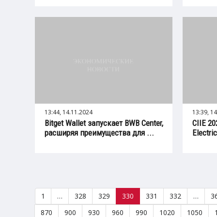
13:44, 14.11.2024
13:39, 1
Bitget Wallet запускает BWB Center,
CIIE 2
расширяя преимущества для ...
Electri
1
…
328
329
330
331
332
…
3
870
900
930
960
990
1020
1050