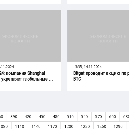
4.11.2024
13:35, 14.11.2024
024: компания Shanghai
Bitget проводит акцию по 
c укрепляет глобальные ...
BTC
60
390
420
450
480
510
540
570
600
63
1080
1110
1140
1170
1200
1230
1260
1290