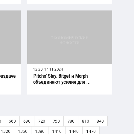
13:30, 14.11.2024
раздаче
Pitchn’ Slay: Bitget и Morph
объединяют усилия для ...
0
660
690
720
750
780
810
840
1320
1350
1380
1410
1440
1470