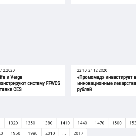
5.12.2020
22:10, 24.12.2020
ife и Verge
«Промомед» инвестирует 
онстрируют систему FFWCS
инновационные лекарства
тавке CES
рублей
…
1320
1350
1380
1410
1440
1470
1500
15
20
1950
1980
2010
…
2017