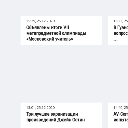
19:25, 25.12.2020
18:23, 2
Объявлены итоги VII
В Гуан
метапредметной олимпиады
вопрос
«Московский учитель»
...
15:01, 25.12.2020
14:40, 2
Три лучшие экранизации
AV-Com
произведений Джейн Остин
испыта