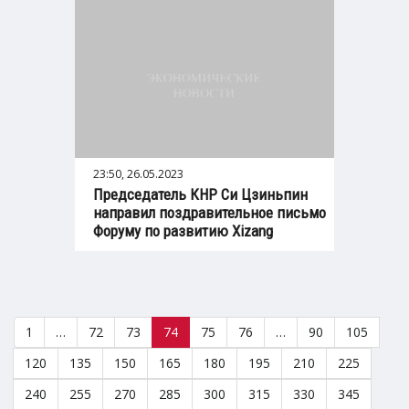
23:50, 26.05.2023
Председатель КНР Си Цзиньпин
направил поздравительное письмо
Форуму по развитию Xizang
1
…
72
73
74
75
76
…
90
105
120
135
150
165
180
195
210
225
240
255
270
285
300
315
330
345