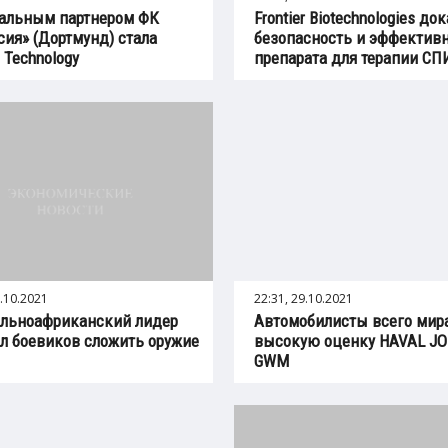
альным партнером ФК
Frontier Biotechnologies до
сия» (Дортмунд) стала
безопасность и эффектив
 Technology
препарата для терапии С
0.10.2021
22:31, 29.10.2021
альноафриканский лидер
Автомобилисты всего мир
л боевиков сложить оружие
высокую оценку HAVAL JO
GWM