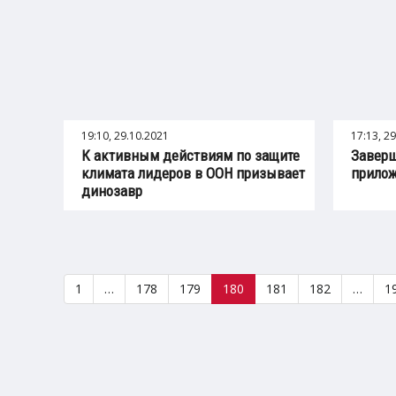
19:10, 29.10.2021
17:13, 2
К активным действиям по защите
Заверш
климата лидеров в ООН призывает
прилож
динозавр
1
…
178
179
180
181
182
…
1