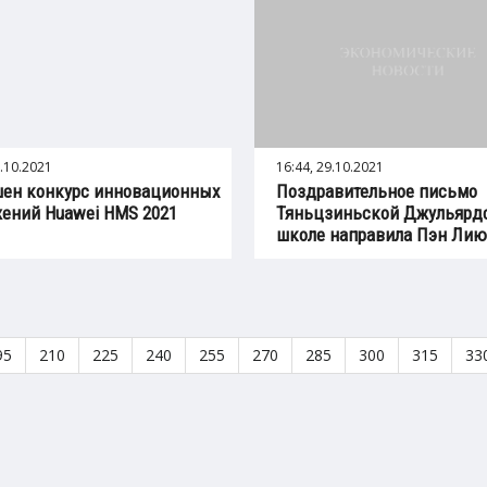
9.10.2021
16:44, 29.10.2021
ен конкурс инновационных
Поздравительное письмо
ений Huawei HMS 2021
Тяньцзиньской Джульярд
школе направила Пэн Ли
95
210
225
240
255
270
285
300
315
33