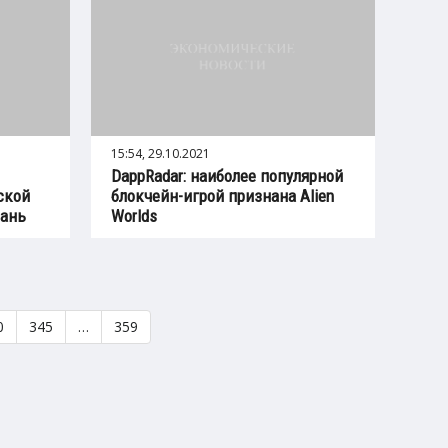
15:54, 29.10.2021
DappRadar: наиболее популярной
ской
блокчейн-игрой признана Alien
юань
Worlds
0
345
…
359