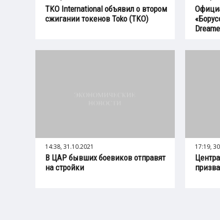
TKO International объявил о втором
Офици
сжигании токенов Toko (TKO)
«Борус
Dreame
14:38, 31.10.2021
17:19, 3
В ЦАР бывших боевиков отправят
Центр
на стройки
призва