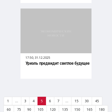
17:50, 31.12.2025
Уриэль предвидит светлое будущее
1
…
3
4
5
6
7
…
15
30
45
60
75
90
105
120
135
150
165
180