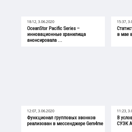
18:12, 3.06.2020
15:37, 3
OceanStor Pacific Series –
Статис
инновационные хранилища
в мае 
анонсировала ...
12:07, 3.06.2020
11:23, 3
Функционал групповых звонков
В усло
реализован в мессенджере Gem4me
СУЭК А