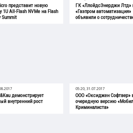
icro представит новую
ГК «ЛлойдсЭнерджи Лтд» 
у 1U All-Flash NVMe на Flash
«Газпром автоматизация»
 Summit
объявили о сотрудничеств
.08.2017
05:20, 31.07.2017
t&Kau демонстрирует
ООО «Оксиджен Софтвер» 
ый внутренний рост
очередную версию «Моби
Криминалиста»