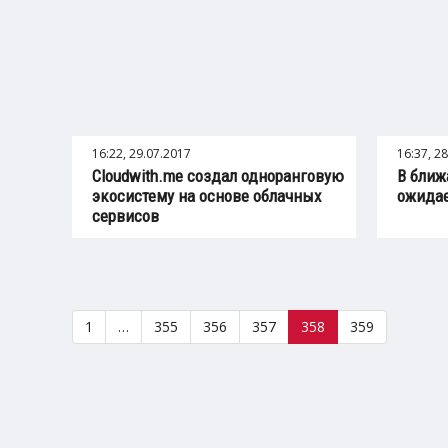
16:22, 29.07.2017
16:37, 2
Cloudwith.me создал одноранговую
В ближ
экосистему на основе облачных
ожидае
сервисов
1
…
355
356
357
358
359