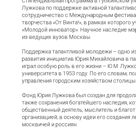
Стипендиальная программа в Губкинском у
Лужкова по поддержке активной талантливо
сотрудничество с Международным фестивал
творчества «От Винта!», в рамках которого
«Молодой инноватор». Научное наследие мэ
из ведущих вузов Москвы.
Поддержка талантливой молодежи – одно из
развития инициатив Юрия Михайловича в па
играл особую роль в его жизни – Ю.М. Лужк
университета в 1953 году. По его словам, п
управления городским хозяйством столицы.
Фонд Юрия Лужкова был создан для продолже
также сохранения богатейшего наследия, к
общественный деятель, мыслитель и благо
организацией; в основу идеи его создания л
москвичей и россиян.