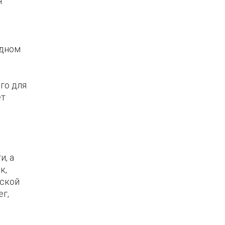
я
одном
го для
ет
и, а
к,
еской
ег,