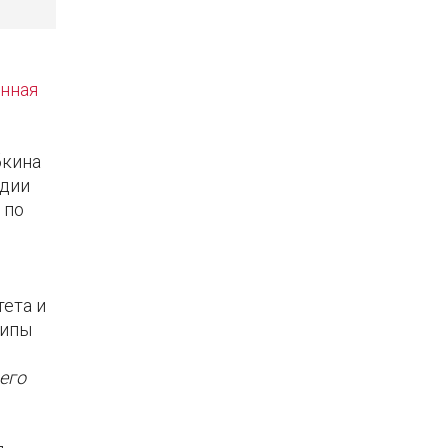
нная
бкина
ндии
 по
тета и
ципы
его