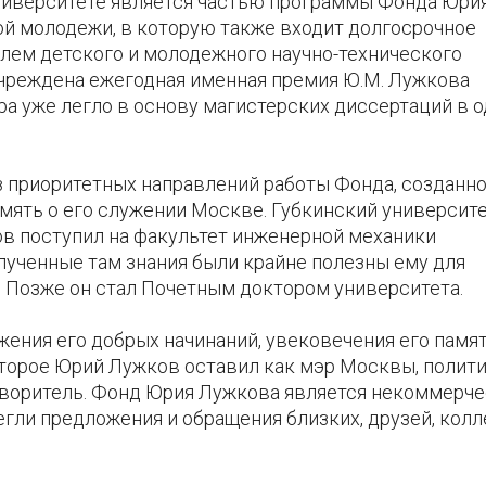
ниверситете является частью программы Фонда Юри
й молодежи, в которую также входит долгосрочное
ем детского и молодежного научно-технического
 учреждена ежегодная именная премия Ю.М. Лужкова
ра уже легло в основу магистерских диссертаций в 
 приоритетных направлений работы Фонда, созданно
мять о его служении Москве. Губкинский университ
ов поступил на факультет инженерной механики
олученные там знания были крайне полезны ему для
 Позже он стал Почетным доктором университета.
ния его добрых начинаний, увековечения его памят
оторое Юрий Лужков оставил как мэр Москвы, полити
творитель. Фонд Юрия Лужкова является некоммерч
егли предложения и обращения близких, друзей, колл