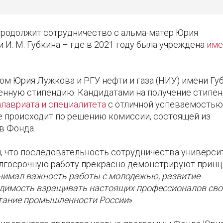
продолжит сотрудничество с альма-матер Юрия
 И. М. Губкина – где в 2021 году была учреждена
име
м Юрия Лужкова и РГУ нефти и газа (НИУ) имени Гу
енную стипендию. Кандидатами на получение стипе
алавриата и специалитета
с отличной успеваемостью
е происходит по решению комиссии, состоящей из
в Фонда.
, что последовательность сотрудничества универси
долгосрочную работу прекрасно демонстрируют прин
онимал важность работы с молодежью, развитие
одимость взращивать настоящих профессионалов сво
ветание промышленности России
».