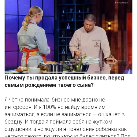
Почему ты продала успешный бизнес, перед
самым рождением твоего сына?
Я чётко понимала: бизнес мне давно не
интересен. И я 100% не найду время им
заниматься, а если не заниматься — он канет в
бездну. И тогда я поймала себя на жутком
ощущении: а не жду ли я появления ребёнка как
чего-то такого, во что можно будет слиться? Под