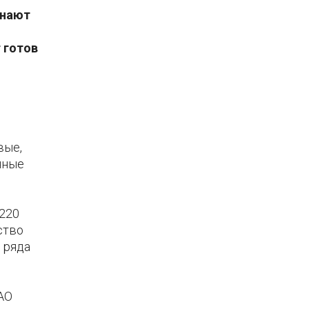
инают
 готов
И
вые,
нные
220
ство
 ряда
АО