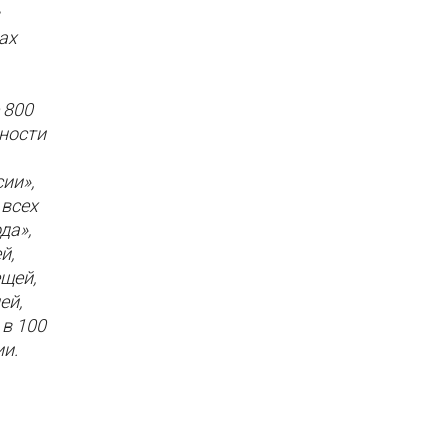
ах
 800
ности
ии»,
 всех
да»,
й,
щей,
ей,
 в 100
и.