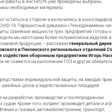
е работы в институте уже проведены, выбраны
раны необходимые материалы.
мог остаться в стороне и включились в консолидиро
COVID-19. Парашютный дивизион «Технодинамики» на
иты. Швейные мощности трех предприятий готовы к
недели мы изготовим более полумиллиона изделий, в
каемой продукции, – рассказал
генеральный дирек
новского и Пензенского региональных отделений С
и содействия оборонным предприятиям Игорь Нас
м не скажется на выполнении ГОЗ и других обязател
редствами индивидуальной защиты, на заводах при
 швейных цехов и задействованных площадей.
 на разработке, производстве и послепродажном
 судов. Кроме того, холдинг производит детали и аг
тяная и газовая, автомобилестроение, транспорт,