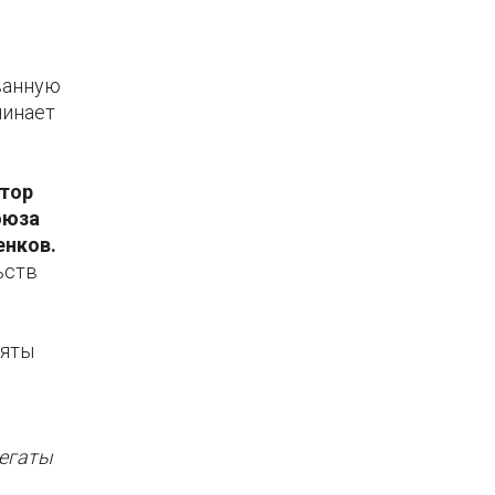
ванную
чинает
тор
оюза
енков.
ьств
няты
регаты