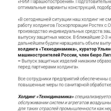
«НИИ Парашютостроения». Подготовительны
оптимальные варианты конструкций, подоб
«В сегодняшней ситуации наш холдинг не с
работу холдингов Госкорпорации Ростех с 
производство индивидуальных средств защ
выпуску защитных масок. В ближайшие 2-3 
дальнейшем будем наращивать объем выпус
холдинга «Технодинамика», куратор Улья
машиностроителей России, член бюро Лиг
–
Выпуск защитных изделий никаким образо
перед партнерами холдинга».
Все сотрудники предприятий обеспеченны с
повышенные меры по санитарной обработке
Холдинг «Технодинамика»
специализируется
обслуживании систем и агрегатов воздушных
для таких отраслей промышленности как неф