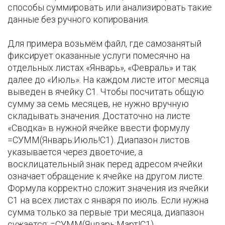
способы суммировать или анализировать такие
данные без ручного копирования.
Для примера возьмём файл, где самозанятый
фиксирует оказанные услуги помесячно на
отдельных листах «Январь», «Февраль» и так
далее до «Июль». На каждом листе итог месяца
выведен в ячейку C1. Чтобы посчитать общую
сумму за семь месяцев, не нужно вручную
складывать значения. Достаточно на листе
«Сводка» в нужной ячейке ввести формулу
=СУММ(Январь:Июль!C1). Диапазон листов
указывается через двоеточие, а
восклицательный знак перед адресом ячейки
означает обращение к ячейке на другом листе.
Формула корректно сложит значения из ячейки
C1 на всех листах с января по июль. Если нужна
сумма только за первые три месяца, диапазон
сужается: =СУММ(Январь:Март!C1).