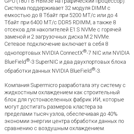
GPU (180 ГБ HBM3e на графический процессор).
Система поддерживает 32 модуля DIMM с
емкостью до 8 Тбайт при 5200 МТ/с или до 4
Тбайт при 6400 МТ/с DDR5 RDIMM, а также 8
отсеков для накопителей E1.S NVMe с горячей
заменой и 2 загрузочных диска M.2 NVMe.
Сетевое подключение включает в себя 8
®
однопортовых NVIDIA ConnectX
-7 NIC или NVIDIA
®
BlueField
-3 SuperNIC и два двухпортовых блока
®
обработки данных NVIDIA BlueField
-3.
Компания Supermicro разработала эту систему с
жидкостным охлаждением как строительный
блок для густонаселенных фабрик ИИ, которые
могут достигать размеров кластера за
пределами тысяч узлов, обеспечивая до 40%
экономии энергии центра обработки данных по
сравнению с воздушным охлаждением.