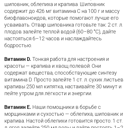
шиповник, облепиха и крапива. Шиповник
содержит до 426 мг витамина C на 100 г и массу
биофлавоноидов, которые помогают лучше его
усваивать. Отвар шиповника готовьте так: 2 ст. л.
плодов залейте теплой водой (60–80 °C), дайте
настояться 6–12 часов и наслаждайтесь
бодростью.
Витамин D.
Тонкая работа для настроения и
красоты — крапива и хвощ полевой. Они
содержат вещества, способствующие синтезу
витамина D. Просто залейте 1 ст. л. сухих листьев
крапивы 250 мл кипятка, настаивайте 30 минут и
пейте утром для лёгкости и энергии.
Витамин E.
Наши помощники в борьбе с
морщинками и сухостью — облепиха, шиповник и
крапива. Настой облепихи готовится просто: 1 ст.
л. ягод залейте 250 мл воды и дайте постоять 1–2