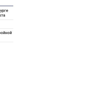
урге
кта
войной