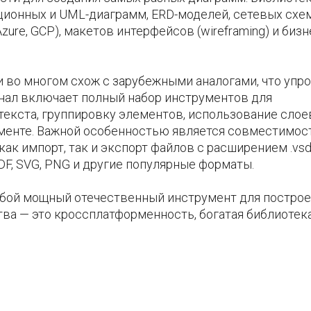
ционных и UML-диаграмм, ERD-моделей, сетевых схе
zure, GCP), макетов интерфейсов (wireframing) и бизн
и во многом схож с зарубежными аналогами, что упр
нал включает полный набор инструментов для
 текста, группировку элементов, использование слое
менте. Важной особенностью является совместимос
ак импорт, так и экспорт файлов с расширением .vsd
F, SVG, PNG и другие популярные форматы.
обой мощный отечественный инструмент для постро
ва — это кроссплатформенность, богатая библиотек