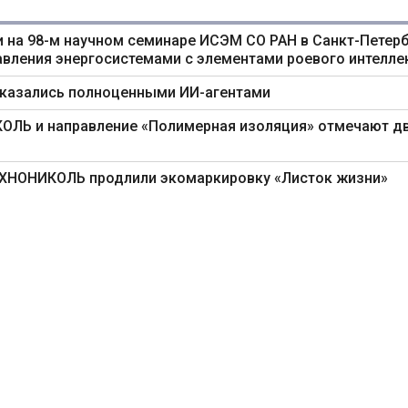
 на 98-м научном семинаре ИСЭМ СО РАН в Санкт-Петерб
авления энергосистемами с элементами роевого интелле
оказались полноценными ИИ-агентами
ИКОЛЬ и направление «Полимерная изоляция» отмечают д
ТЕХНОНИКОЛЬ продлили экомаркировку «Листок жизни»