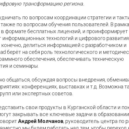
цифровую трансформацию региона.
дничать по вопросам координации стратегии и такт
также по вопросам обучения пользователей. В рамк
е в формате бесплатных лицензий, и проинформирует
т информационных технологий и цифрового развития
и конечно, делиться информацией с разработчиком и
Lad берёт на себя роль технологического и методиче
граммного обеспечения, обеспечивать техническую
тия и семинары.
но общаться, обсуждая вопросы внедрения, обменив
иятиях: конференциях, выставках и т.д. Возможна т
рупп или экспертных советов.
дставить свои продукты в Курганской области и пок
огут закрывать все ключевые задачи в образовании
говорит
Андрей Молчанов
, руководитель центра по 
вместно мы будем работать над тем, чтобы переход 