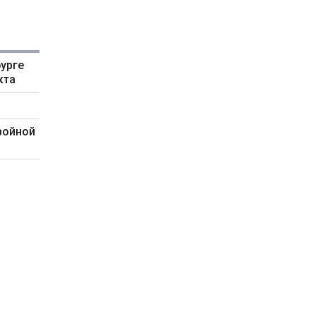
урге
кта
войной