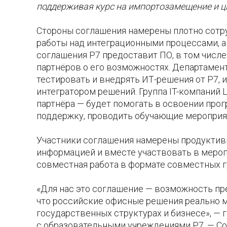
поддерживая курс на импортозамещение и 
Стороны соглашения намерены плотно сотру
работы над интеграционными процессами, а 
соглашения Р7 предоставит ПО, в том числ
партнёров о его возможностях. Департамен
тестировать и внедрять ИТ-решения от Р7, 
интегратором решений. Группа IT-компаний 
партнёра — будет помогать в освоении про
поддержку, проводить обучающие мероприя
Участники соглашения намерены продуктив
информацией и вместе участвовать в меропр
совместная работа в формате совместных г
«Для нас это соглашение — возможность пре
что российские офисные решения реально м
государственных структурах и бизнесе», — 
с образовательными учреждениями Р7. — Со