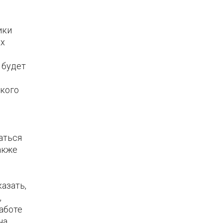
ики
ах
 будет
ского
аться
акже
азать,
,
работе
на