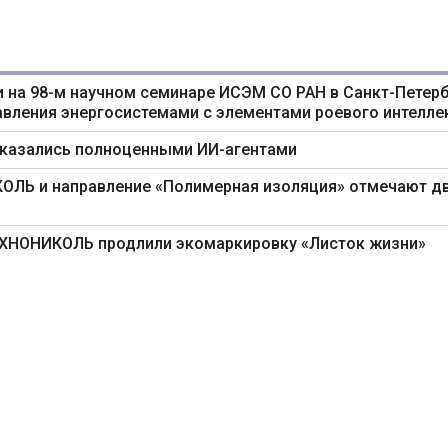
 на 98-м научном семинаре ИСЭМ СО РАН в Санкт-Петерб
авления энергосистемами с элементами роевого интелле
оказались полноценными ИИ-агентами
ИКОЛЬ и направление «Полимерная изоляция» отмечают д
ТЕХНОНИКОЛЬ продлили экомаркировку «Листок жизни»