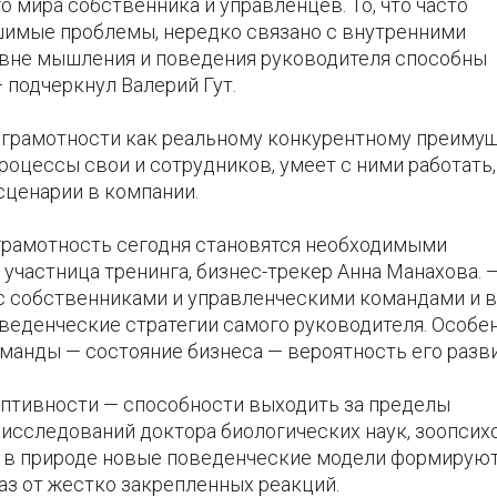
о мира собственника и управленцев. То, что часто
шимые проблемы, нередко связано с внутренними
овне мышления и поведения руководителя способны
 подчеркнул Валерий Гут.
 грамотности как реальному конкурентному преимущ
оцессы свои и сотрудников, умеет с ними работать,
сценарии в компании.
грамотность сегодня становятся необходимыми
участница тренинга, бизнес-трекер Анна Манахова. 
с собственниками и управленческими командами и в
веденческие стратегии самого руководителя. Особе
манды — состояние бизнеса — вероятность его разви
аптивности — способности выходить за пределы
исследований доктора биологических наук, зоопсих
то в природе новые поведенческие модели формирую
аз от жестко закрепленных реакций.