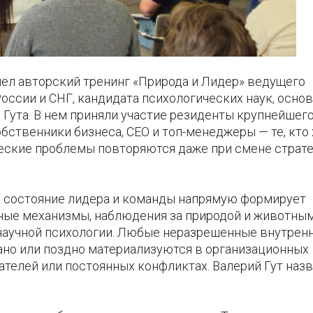
шел авторский тренинг «Природа и Лидер» ведущего
оссии и СНГ, кандидата психологических наук, осно
Гута. В нем приняли участие резиденты крупнейшего
обственники бизнеса, CEO и топ-менеджеры — те, кто
ческие проблемы повторяются даже при смене страте
е состояние лидера и команды напрямую формирует
нные механизмы, наблюдения за природой и животны
 научной психологии. Любые неразрешенные внутрен
но или поздно материализуются в организационных
ателей или постоянных конфликтах. Валерий Гут назв