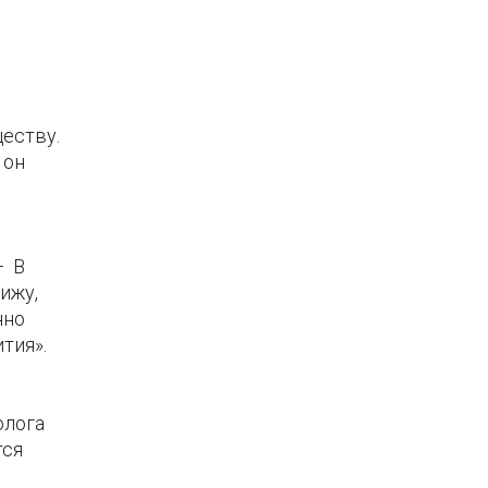
еству.
 он
— В
ижу,
нно
тия».
олога
тся