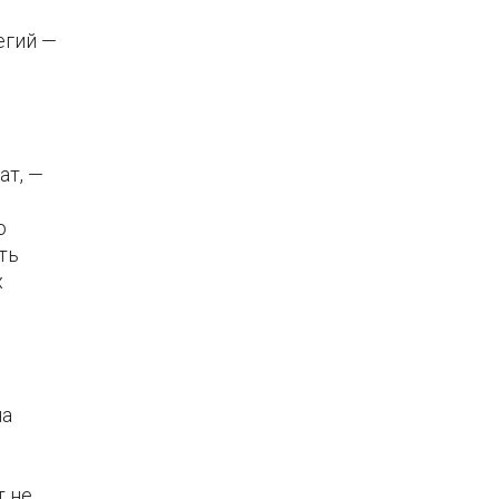
егий —
ат, —
о
ть
х
на
т не