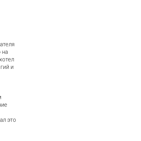
вателя
 на
 хотел
гий и
м
ние
ал это