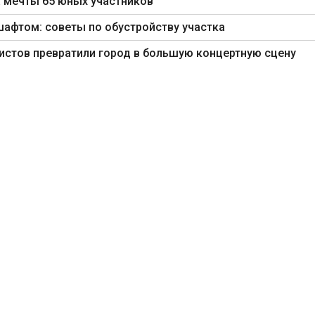
 мечты 65 юных участников
шафтом: советы по обустройству участка
ртистов превратили город в большую концертную сцену