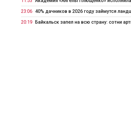
11:53
Академия «Ангелы Плющенко» исполнила
23:06
40% дачников в 2026 году займутся ланд
20:19
Байкальск запел на всю страну: сотни а