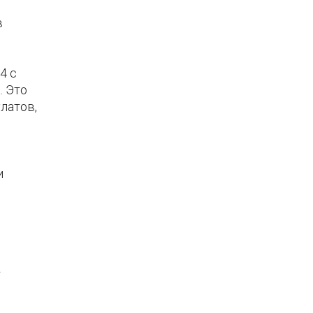
в
4 с
. Это
латов,
и
т