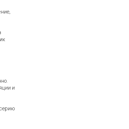
ние,
з
ик
но.
яции и
 серию