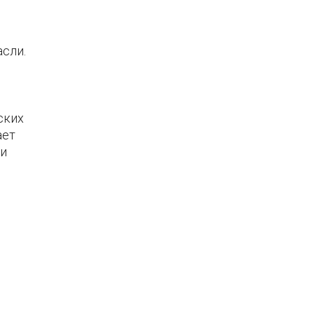
сли.
ских
ает
ти