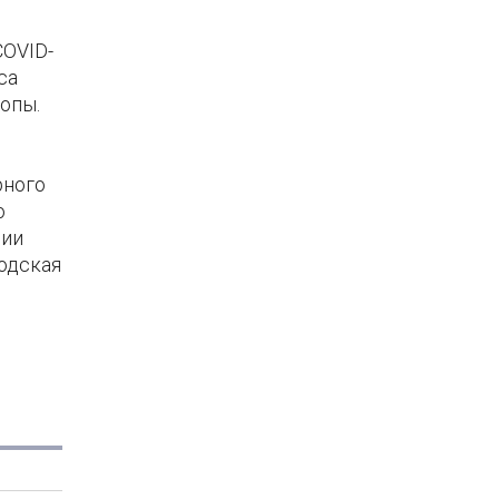
COVID-
са
опы.
рного
о
ции
одская