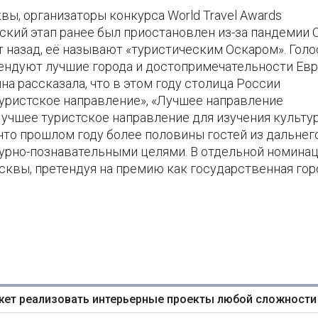
ы, организаторы конкурса World Travel Awards
ский этап ранее был приостановлен из-за пандемии 
 назад, её называют «туристическим Оскаром». Голо
тендуют лучшие города и достопримечательности Евр
а рассказала, что в этом году столица России
туристское направление», «Лучшее направление
Лучшее туристское направление для изучения культу
 что прошлом году более половины гостей из дальнег
урно-познавательными целями. В отдельной номина
сквы, претендуя на премию как государственная гор
жет реализовать интерьерные проекты любой сложности