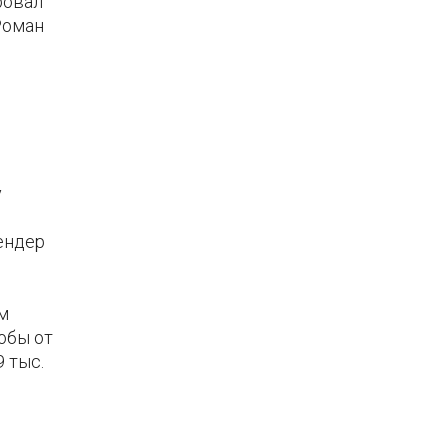
ровал
Роман
у
ендер
м
обы от
 тыс.