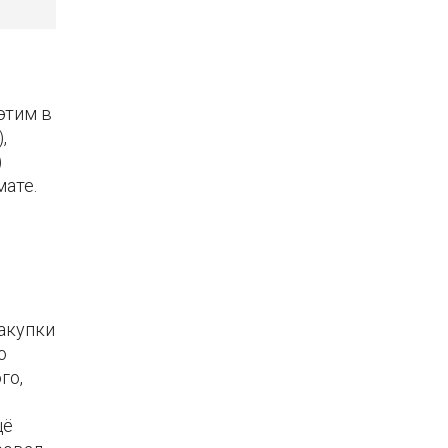
этим в
,
)
ате.
акупки
о
го,
щё