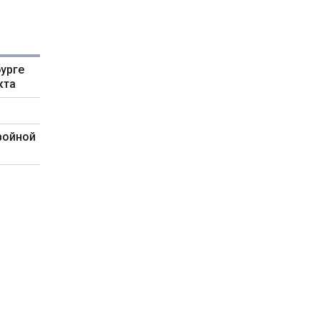
урге
кта
войной