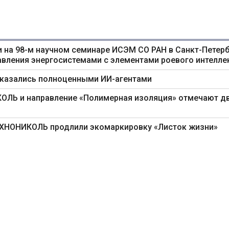
 на 98-м научном семинаре ИСЭМ СО РАН в Санкт-Петерб
авления энергосистемами с элементами роевого интелле
оказались полноценными ИИ-агентами
ИКОЛЬ и направление «Полимерная изоляция» отмечают д
ТЕХНОНИКОЛЬ продлили экомаркировку «Листок жизни»