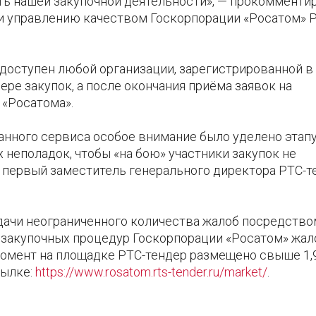
ть нашей закупочной деятельности», — прокомменти
 и управлению качеством Госкорпорации «Росатом» 
 доступен любой организации, зарегистрированной в
ре закупок, а после окончания приёма заявок на
 «Росатома».
анного сервиса особое внимание было уделено этап
неполадок, чтобы «на бою» участники закупок не
 первый заместитель генерального директора РТС-т
дачи неограниченного количества жалоб посредство
е закупочных процедур Госкорпорации «Росатом» жал
момент на площадке РТС-тендер размещено свыше 1,9
сылке:
https://www.rosatom.rts-tender.ru/market/
.