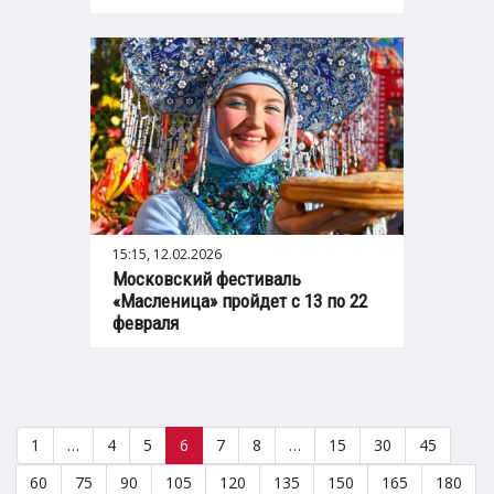
15:15, 12.02.2026
Московский фестиваль
«Масленица» пройдет с 13 по 22
февраля
1
…
4
5
6
7
8
…
15
30
45
60
75
90
105
120
135
150
165
180