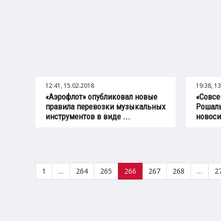
12:41, 15.02.2018
19:38, 1
«Аэрофлот» опубликовал новые
«Совсе
правила перевозки музыкальных
Рошаль
инструментов в виде ...
новоси
1
…
264
265
266
267
268
…
2