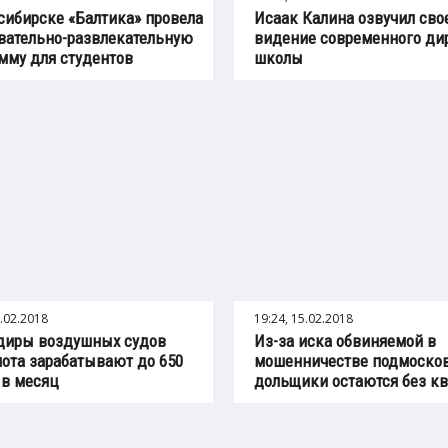
сибирске «Балтика» провела
Исаак Калина озвучил сво
вательно-развлекательную
видение современного ди
мму для студентов
школы
6.02.2018
19:24, 15.02.2018
диры воздушных судов
Из-за иска обвиняемой в
ота зарабатывают до 650
мошенничестве подмоско
 в месяц
дольщики остаются без кв