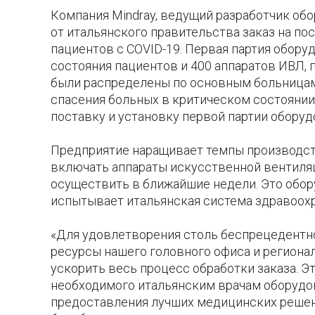
Компания Mindray, ведущий разработчик об
от итальянского правительства заказ на пос
пациентов с COVID-19. Первая партия обору
состояния пациентов и 400 аппаратов ИВЛ, 
были распределены по основным больницам
спасения больных в критическом состоянии.
поставку и установку первой партии оборуд
Предприятие наращивает темпы производств
включать аппараты искусственной вентиляц
осуществить в ближайшие недели. Это обор
испытывает итальянская система здравоохр
«Для удовлетворения столь беспрецедентн
ресурсы нашего головного офиса и региона
ускорить весь процесс обработки заказа. Э
необходимого итальянским врачам оборудов
предоставления лучших медицинских решен