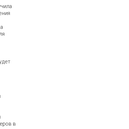
учила
ения
ва
ля
удет
и
я
еров в