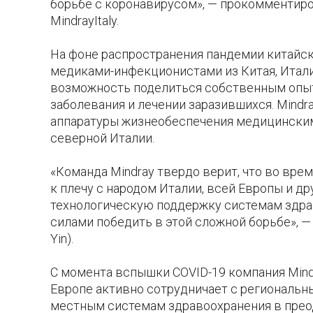
борьбе с коронавирусом», — прокомментиров
MindrayItaly.
На фоне распространения пандемии китайс
медиками-инфекционистами из Китая, Италии
возможность поделиться собственным опы
заболевания и лечении заразившихся. Mind
аппаратуры жизнеобеспечения медицинским
северной Италии.
«Команда Mindray твердо верит, что во вре
к плечу с народом Италии, всей Европы и д
технологическую поддержку системам здра
силами победить в этой сложной борьбе», —
Yin).
С момента вспышки COVID-19 компания Mind
Европе активно сотрудничает с региональн
местным системам здравоохранения в преод