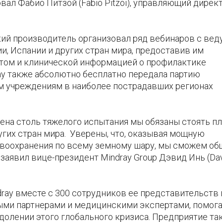
ал Фабио Питзой (Fabio Pitzoi), управляющий дирек
кий производитель организовал ряд вебинаров с ве
, Испании и других стран мира, предоставив им
том и клинической информацией о профилактике
ray также абсолютно бесплатно передала партию
 учреждениям в наиболее пострадавших регионах
мена столь тяжелого испытания мы обязаны стоять п
ругих стран мира. Уверены, что, оказывая мощную
воохранения по всему земному шару, мы сможем о
 заявил вице-президент Mindray Group Дэвид Инь (Da
ray вместе с 300 сотрудников ее представительств 
ыми партнерами и медицинскими экспертами, помог
олении этого глобального кризиса. Предприятие та