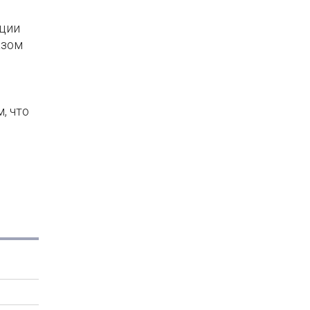
ации
азом
, что