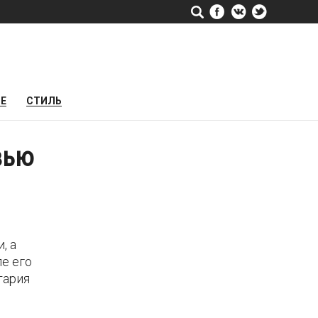
РЕ
СТИЛЬ
вью
, а
е его
тария