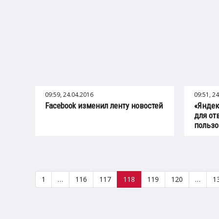
09:59, 24.04.2016
09:51, 2
Facebook изменил ленту новостей
«Яндек
для от
пользо
1
…
116
117
118
119
120
…
1