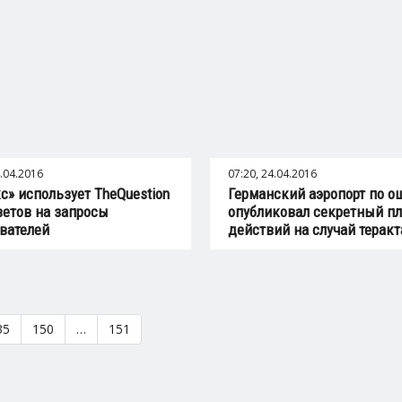
4.04.2016
07:20, 24.04.2016
с» использует TheQuestion
Германский аэропорт по о
ветов на запросы
опубликовал секретный п
вателей
действий на случай теракт
35
150
…
151