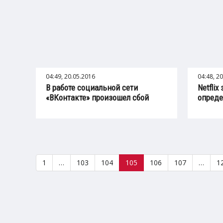
04:49, 20.05.2016
04:48, 2
В работе социальной сети
Netflix
«ВКонтакте» произошел сбой
опреде
1
…
103
104
105
106
107
…
1