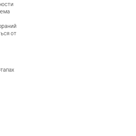
ности
тема
ораний
ься от
этапах