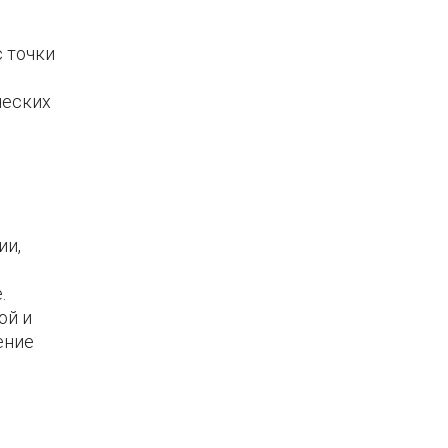
 точки
ческих
ии,
.
ой и
ение