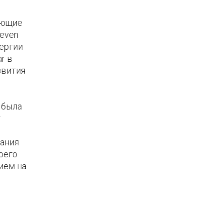
яющие
teven
нергии
r в
звития
 была
т
пания
оего
ием на