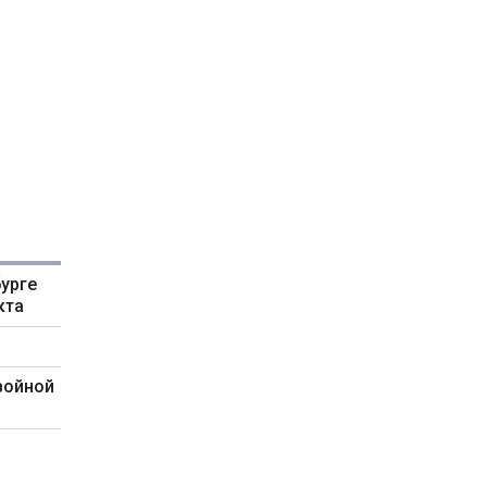
урге
кта
войной