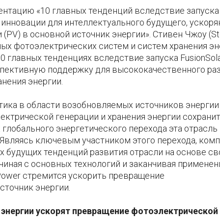
зентацию «10 главных тенденций вследствие запуска
е инновации для интеллектуального будущего, ускор
PV) в основной источник энергии». Стивен Чжоу (S
ных фотоэлектрических систем и систем хранения э
 10 главных тенденциях вследствие запуска FusionSola
спективную поддержку для высококачественного ра
нения энергии.
итика в области возобновляемых источников энергии
лектрической генерации и хранения энергии сохрани
х глобального энергетического перехода эта отрасль
Являясь ключевым участником этого перехода, ком
ых будущих тенденций развития отрасли на основе св
ачиная с основных технологий и заканчивая применен
 Power стремится ускорить превращение
сточник энергии.
 энергии ускорят превращение фотоэлектрической