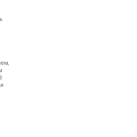
ь
ем,
м
В
ди
–