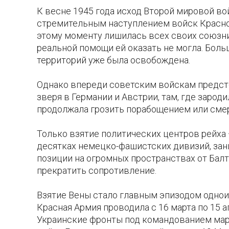
К весне 1945 года исход Второй мировой в
стремительным наступлением войск Красно
этому моменту лишилась всех своих союзни
реальной помощи ей оказать не могла. Бол
территорий уже была освобождена.
Однако впереди советским войскам предсто
зверя в Германии и Австрии, там, где зарод
продолжала грозить порабощением или сме
Только взятие политических центров рейха
десятках немецко-фашистских дивизий, за
позиции на огромных пространствах от Балт
прекратить сопротивление.
Взятие Вены стало главным эпизодом однои
Красная Армия проводила с 16 марта по 15 а
Украинские фронты под командованием марш