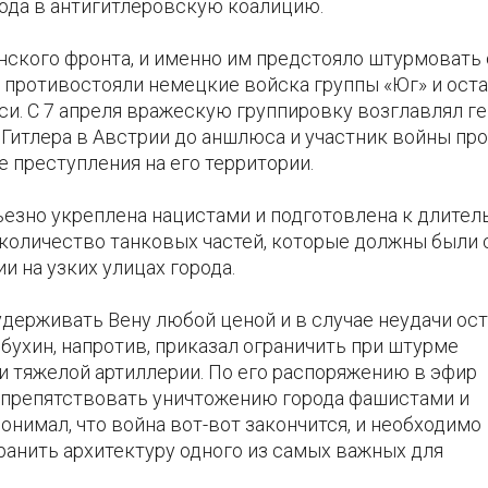
ода в антигитлеровскую коалицию.
нского фронта, и именно им предстояло штурмовать
противостояли немецкие войска группы «Юг» и ост
и. С 7 апреля вражескую группировку возглавлял ге
 Гитлера в Австрии до аншлюса и участник войны пр
 преступления на его территории.
ьезно укреплена нацистами и подготовлена к длител
 количество танковых частей, которые должны были 
 на узких улицах города.
держивать Вену любой ценой и в случае неудачи ос
лбухин, напротив, приказал ограничить при штурме
 тяжелой артиллерии. По его распоряжению в эфир
 препятствовать уничтожению города фашистами и
нимал, что война вот-вот закончится, и необходимо
хранить архитектуру одного из самых важных для