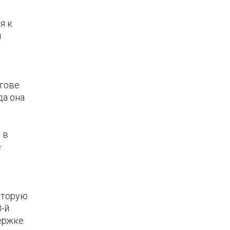
я к
й
огове
да она
 в
е
оторую
3-й
ержке