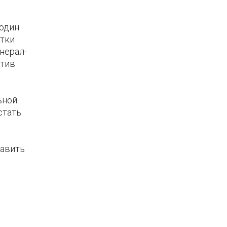
 один
атки
нерал-
отив
ьной
стать
тавить