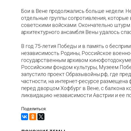
Бои в Вене продолжались больше недели. Н
отдельные группы сопротивления, которые
советскими войсками. Окончательно штурм 
архитектурного ансамбля Вены удалось спас
В год 75-летия Победы и в память о беспри
независимость Родины, Российское военно
государственным архивом кинофотодокуме
Российским фондом культуры, Музеем Поб
запустило проект Образывойны.рф, где пре
частности, на интернет-ресурсе размещена
перед дворцом Хофбург в Вене, с балкона к
ликвидацию независимости Австрии и ее по
Поделиться: