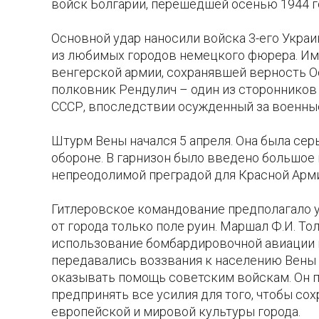
войск Болгарии, перешедшей осенью 1944 г
Основной удар наносили войска 3-его Украи
из любимых городов немецкого фюрера. Им 
венгерской армии, сохранявшей верность Ос
полковник Рендулич – один из сторонников
СССР, впоследствии осужденный за военные
Штурм Вены начался 5 апреля. Она была сер
обороне. В гарнизон было введено большое
непреодолимой преградой для Красной Армии
Гитлеровское командование предполагало у
от города только поле руин. Маршал Ф.И. То
использование бомбардировочной авиации и
передавались воззвания к населению Вены
оказывать помощь советским войскам. Он по
предпринять все усилия для того, чтобы со
европейской и мировой культуры города.