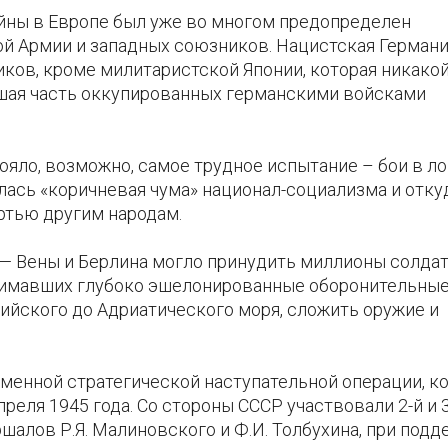
ойны в Европе был уже во многом предопределен
й Армии и западных союзников. Нацистская Германи
ков, кроме милитаристской Японии, которая никако
ьшая часть оккупированных германскими войсками
яло, возможно, самое трудное испытание – бои в л
илась «коричневая чума» национал-социализма и отку
ртью другим народам.
 — Вены и Берлина могло принудить миллионы солдат
нимавших глубоко эшелонированные оборонительны
ийского до Адриатического моря, сложить оружие и
менной стратегической наступательной операции, к
преля 1945 года. Со стороны СССР участвовали 2-й и 
алов Р.Я. Малиновского и Ф.И. Толбухина, при подд