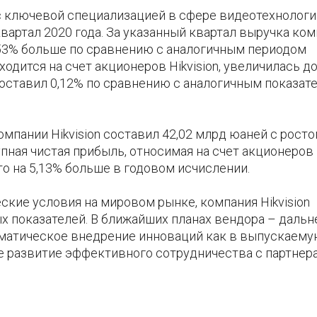
 с ключевой специализацией в сфере видеотехнологи
вартал 2020 года. За указанный квартал выручка ко
11,53% больше по сравнению с аналогичным периодом
одится на счет акционеров Hikvision, увеличилась до
составил 0,12% по сравнению с аналогичным показат
мпании Hikvision составил 42,02 млрд юаней с росто
пная чистая прибыль, относимая на счет акционеров
то на 5,13% больше в годовом исчислении.
кие условия на мировом рынке, компания Hikvision
 показателей. В ближайших планах вендора – даль
ематическое внедрение инноваций как в выпускаем
же развитие эффективного сотрудничества с партнер