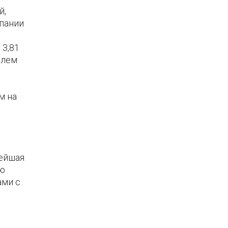
й,
мпании
 3,81
елем
м на
нейшая
ую
ами с