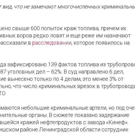
 вид, что не замечают многочисленных криминальн
шено свыше 600 попыток краж топлива, причем их
ливных воров редко ловят и еще реже им назначают
рассказали в
расследовании
, которое появилось на
ода зафиксировано 139 фактов топлива из трубопров
7 уголовных дел – 62%. В суд направлено 6 дел,
ние вынесено только по 4 делам, это менее 3% от
ьно, что число криминальных врезок в трубопровод
ТО.
имаются небольшие криминальные артели, но под оч
нительные органы. В сюжете показано задержание
вшейся кражей нефтепродуктов с завода «Кинеф».
ишском районе Ленинградской области сотрудник