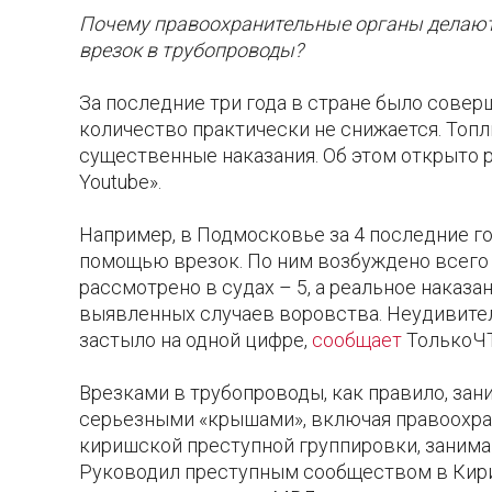
Почему правоохранительные органы делают
врезок в трубопроводы?
За последние три года в стране было совер
количество практически не снижается. Топ
существенные наказания. Об этом открыто 
Youtube».
Например, в Подмосковье за 4 последние г
помощью врезок. По ним возбуждено всего 8
рассмотрено в судах – 5, а реальное наказа
выявленных случаев воровства. Неудивител
застыло на одной цифре,
сообщает
ТолькоЧ
Врезками в трубопроводы, как правило, зан
серьезными «крышами», включая правоохра
киришской преступной группировки, занима
Руководил преступным сообществом в Кир