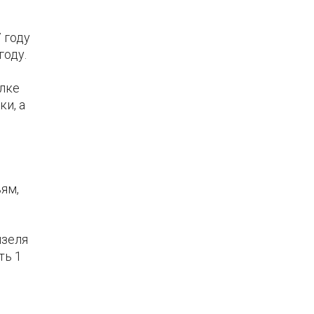
 году
году.
лке
и, а
ям,
изеля
ть 1