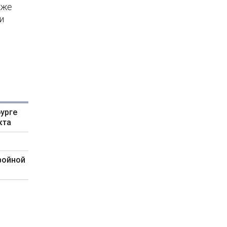
кже
и
урге
кта
войной