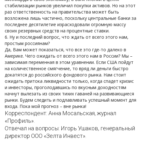
стабилизации рынков увеличил покупки активов. Но на этот
раз ответственность на правительства может быть
возложена лишь частично, поскольку центральные банки за
последнее десятилетие израсходовали огромную массу
своих резервных средств на процентные ставки.
Ну и последний вопрос, что ждать от всего этого нам,
простым россиянам?
Да, Вам может показаться, что все это где-то далеко в
Америке. Чего ожидать от всего этого нам в России? Мы –
зависимая переменная в этом уравнении. Если США пойдут
на количественное смягчение, то вряд ли деньги быстро
докатятся до российского фондового рынка. Нам стоит
ожидать притока ликвидности только, когда спадет кризис
и инвесторы, проголодавшись по вкусным доходностям
начнут вылезать из своих тихих гаваней на развивающиеся
рынки. Будем следить и подлавливать успешный момент для
входа. Пока мой прогноз – вне рынка!
Корреспондент: Анна Мосальская, журнал
«Профиль».
Отвечал на вопросы: Игорь Ушаков, генеральный
директор ООО «Зелта Инвест».