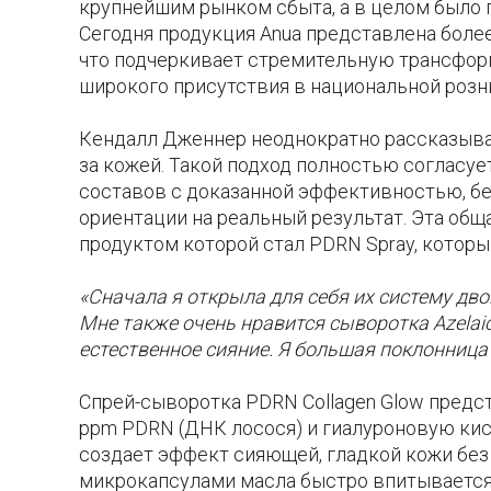
крупнейшим рынком сбыта, а в целом было п
Сегодня продукция Anua представлена более
что подчеркивает стремительную трансфор
широкого присутствия в национальной розн
Кендалл Дженнер неоднократно рассказывал
за кожей. Такой подход полностью согласуе
составов с доказанной эффективностью, б
ориентации на реальный результат. Эта об
продуктом которой стал PDRN Spray, которы
«Сначала я открыла для себя их систему дв
Мне также очень нравится сыворотка Azelaic
естественное сияние. Я большая поклонница
Спрей-сыворотка PDRN Collagen Glow предс
ppm PDRN (ДНК лосося) и гиалуроновую кис
создает эффект сияющей, гладкой кожи без
микрокапсулами масла быстро впитывается, 