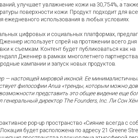
аний, улучшает увлажнение кожи на 30,754%, а такж
атуры поверхности кожи. Продукт подходит для все
ля ежедневного использования в любых условиях.
бальных цифровых и социальных платформах, предлаг
 Дженнер использует спрей на протяжении всего дня
вки к съемкам. Контент будет публиковаться как на
Кендалл Дженнер в рамках многолетнего партнерства
одные кампании и запуск новых продуктов.
р — настоящей мировой иконой. Ее минималистичны
ствует философии Anua «тренды, которым можно дов
ем возможности представить это общее видение еще бо
генеральный директор The Founders, Inc. Ли Сон Хён 
ерактивное pop-up пространство «Сияние всегда с со
 Локация будет расположена по адресу 21 Greene Stre
Концепция пространства вдохновлена атмосферой лег