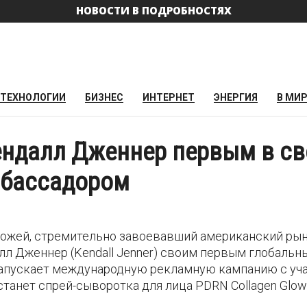
НОВОСТИ В ПОДРОБНОСТЯХ
ТЕХНОЛОГИИ
БИЗНЕС
ИНТЕРНЕТ
ЭНЕРГИЯ
В МИ
ендалл Дженнер первым в св
мбассадором
а кожей, стремительно завоевавший американский ры
лл Дженнер (Kendall Jenner) своим первым глобальн
запускает международную рекламную кампанию с уч
анет спрей-сыворотка для лица PDRN Collagen Glow 