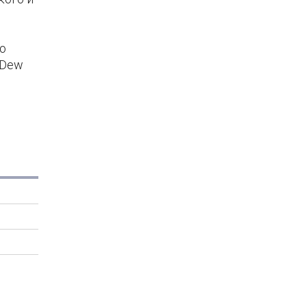
о
«Dew