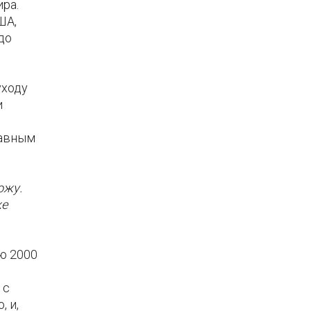
ра.
ША,
до
уходу
и
лавным
ожу.
же
ю 2000
 с
, и,