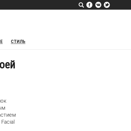
РЕ
СТИЛЬ
оей
нок
ым
астием
Facial