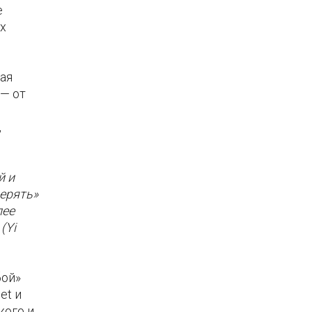
е
х
ая
 — от
,
й и
ерять»
лее
(Yi
бой»
et и
кого и