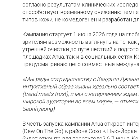
согласно результатам клинических исследов
способствует временному снижению темпер
типов кожи, не комедогенен и разработан д
Кампания стартует 1 июня 2026 года на гло
зрителям возможность взглянуть на то, как
утренней очистки до путешествий и подгото
площадках Anua, так и в социальных сетях 
предусматривающего совместные междунар
«Мы рады сотрудничеству с Кендалл Дженне
интуитивный образ жизни идеально соответ
(trend meets trust), и мы с нетерпением жд
широкой аудитории во всем мире», — отметил 
Seonhyeong)
.
В честь запуска кампании Anua откроет инт
(Dew On The Go) в районе Сохо в Нью-Йорке.
будет открыта для посетителей 6-7 июня. 