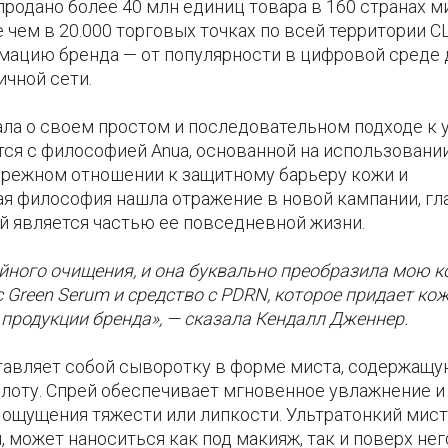
родано более 40 млн единиц товара в 160 странах ми
 чем в 20.000 торговых точках по всей территории С
мацию бренда — от популярности в цифровой среде 
ичной сети.
а о своем простом и последовательном подходе к 
тся с философией Anua, основанной на использовани
ережном отношении к защитному барьеру кожи и
щая философия нашла отражение в новой кампании, г
й является частью ее повседневной жизни.
ойного очищения, и она буквально преобразила мою к
 Green Serum и средство с PDRN, которое придает ко
 продукции бренда», — сказала Кендалл Дженнер.
тавляет собой сыворотку в форме миста, содержащу
лоту. Спрей обеспечивает мгновенное увлажнение и
 ощущения тяжести или липкости. Ультратонкий мист
может наноситься как под макияж, так и поверх него