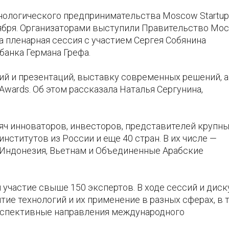
нологического предпринимательства Moscow Startup
тября. Организаторами выступили Правительство Мо
а пленарная сессия с участием Сергея Собянина
банка Германа Грефа.
ий и презентаций, выставку современных решений, а
Awards. Об этом рассказала Наталья Сергунина,
ч инноваторов, инвесторов, представителей крупн
нститутов из России и еще 40 стран. В их числе —
я, Индонезия, Вьетнам и Объединенные Арабские
 участие свыше 150 экспертов. В ходе сессий и дис
тие технологий и их применение в разных сферах, в 
ерспективные направления международного