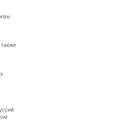
сквы
 также
ых
куссий
том