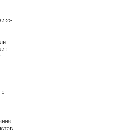
зико-
ели
рин
т
го
ение
стов.