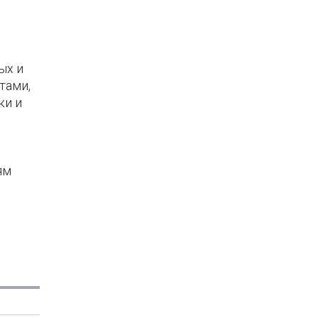
ых и
тами,
ки и
ям