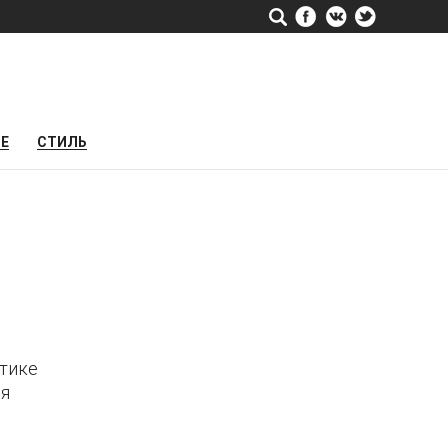
РЕ
СТИЛЬ
итике
ия