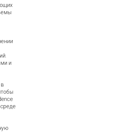
ающих
бъемы
нении
ий.
ами и
 в
чтобы
dence
 среде
ьную