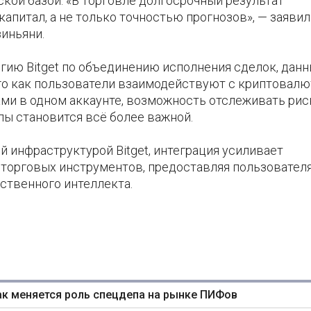
кой базой. «В торговле долгосрочный результат
капитал, а не только точностью прогнозов», — заявил
зиньяни.
гию Bitget по объединению исполнения сделок, данн
ого как пользователи взаимодействуют с криптовалю
и в одном аккаунте, возможность отслеживать рис
лы становится всё более важной.
ой инфраструктурой Bitget, интеграция усиливает
 торговых инструментов, предоставляя пользовател
сственного интеллекта.
ак меняется роль спецдепа на рынке ПИФов