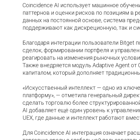
Coincidence AI использует машинное обуче
паттернов и оценки рисков по позициям в 
данных на постоянной основе, система пре
поддерживают как дискреционную, так и с
Благодаря интеграции пользователи Bitget 
сделок, формировании портфеля и управлен
реагировать на изменения рыночных услови
Также внедряется модуль Adaptive Agent от 
капиталом, который дополняет традиционны
«Искусственный интеллект — одно из ключ
платформу», — отметила генеральный директо
сделать торговлю более структурированной 
AI добавляет ещё один уровень к управлени
UEX, где данные и интеллект работают вмес
Для Coincidence AI интеграция означает ра