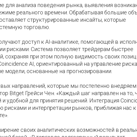
ние для анализа поведения рынка, выявления возник
режиме реального времени. Обрабатывая большие о
доставляет структурированные инсайты, которые
истемную торговлю.
получают доступ к AI-аналитике, помогающей в испол
ии рисками. Система позволяет трейдерам быстрее
й, сохраняя при этом полную видимость своих позиц
Coincidence AI, ориентированный на управление риск
е модели, основанные на прогнозировании.
евых направлений, которые мы постепенно внедряем
р Bitget Грейси Чен. «Каждый шаг направлен на то, 
и удобной для принятия решений. Интеграция Coinci
ю рисками и интерпретации рынков, приближая нас к
те».
сширение своих аналитических возможностей в реал