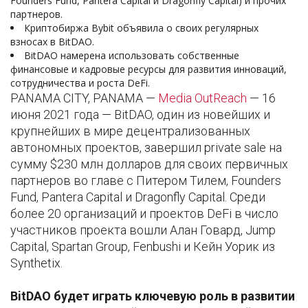
Founders Fund, Pantera Capital и Dragonfly Capital) и прочих
партнеров.
Криптобиржа Bybit объявила о своих регулярных
взносах в BitDAO.
BitDAO намерена использовать собственные
финансовые и кадровые ресурсы для развития инноваций,
сотрудничества и роста DeFi.
PANAMA CITY, PANAMA —
Media OutReach
— 16
июня 2021 года — BitDAO, один из новейших и
крупнейших в мире децентрализованных
автономных проектов, завершил private sale на
сумму $230 млн долларов для своих первичных
партнеров во главе с Питером Тилем, Founders
Fund, Pantera Capital и Dragonfly Capital. Среди
более 20 организаций и проектов DeFi в число
участников проекта вошли Алан Говард, Jump
Capital, Spartan Group, Fenbushi и Кейн Уорик из
Synthetix.
BitDAO будет играть ключевую роль в развитии