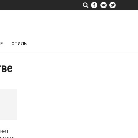
РЕ
СТИЛЬ
тве
анет