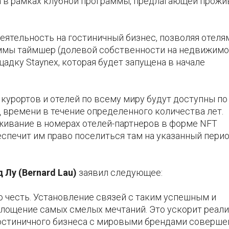
 в рамках клубной программы, предлагающей прожи
еятельность на гостиничный бизнес, позволяя отеля
аммы таймшер (долевой собственности на недвижимо
дку Staynex, которая будет запущена в начале
 курортов и отелей по всему миру будут доступны по
времени в течение определенного количества лет.
живание в номерах отелей-партнеров в форме NFT
еспечит им право поселиться там на указанный пери
 Лу (Bernard Lau)
заявил следующее:
о честь. Установление связей с таким успешным и
лощение самых смелых мечтаний. Это ускорит реал
остиничного бизнеса с мировыми брендами соверше