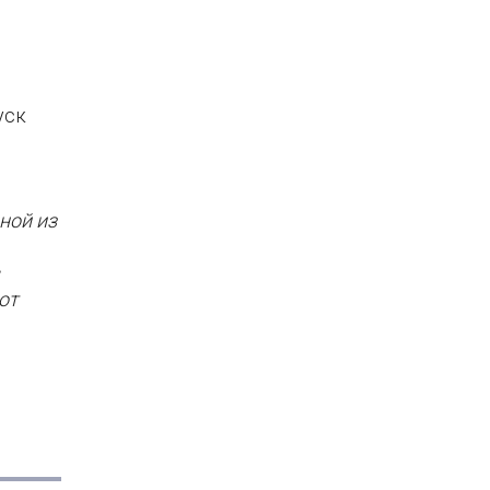
уск
ной из
от