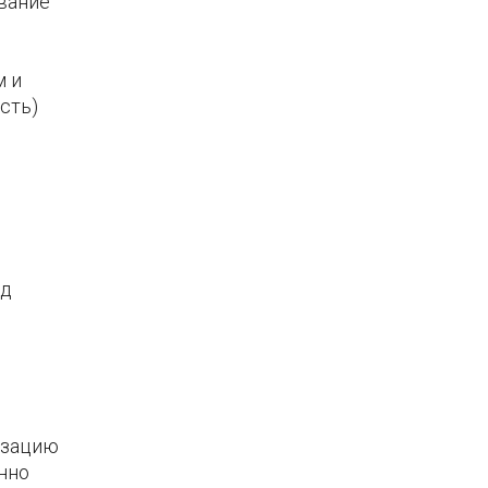
вание
м и
сть)
од
изацию
нно