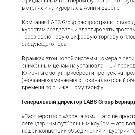
официальным партнером футбольного клуба
в отелях и на курортах в Азии и Европе.
Компания LABS Group распространит свою д
курортам создавать и адаптировать прогр
через свою новую цифровую торговую площа
следующего года.
В рамках этой новой системы номера в сети
сниженным ценам на установленный период 
Клиенты смогут приобрести пропуск на про
(невзаимозаменяемого токена), который об
времени по сниженному тарифу.
Генеральный директор LABS Group
Бернард
«Партнерство с «Арсеналом» — это не прост
легендарным футбольным клубом — это воп
нашей концепции объединения индустрии г