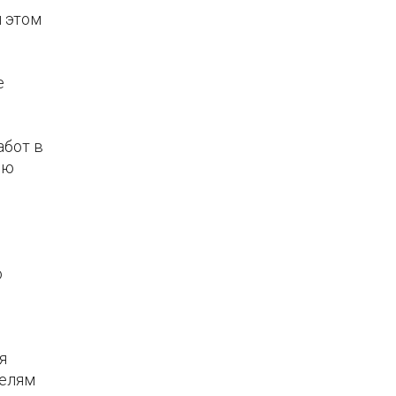
и этом
е
абот в
ню
о
я
телям