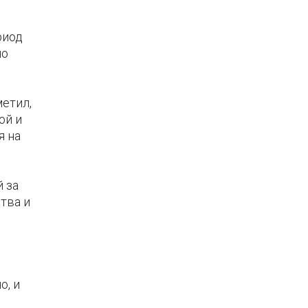
риод
но
етил,
ой и
я на
 за
тва и
о, и