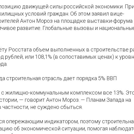
а позицию движущей силы российской экономики. Пр
жилищных условий граждан. Об этом заявил вице-
оителей Антон Мороз на площадке выставки-форума
йчивое развитие. Глобальные вызовы и национальны
ту Росстата объем выполненных в строительстве р
рд рублей, или 108,1% (в сопоставимых ценах) к уров
да.
да строительная отрасль дает порядка 5% ВВП
е с жилищно-коммунальным комплексом все 13%. Эт
тории, — говорит Антон Мороз. — Планам Запада на
 частности, не суждено сбыться.
тся опережающим индикатором, поэтому строительна
цию об экономической ситуации, помогая наблюда