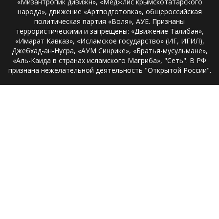
«Мизантропик дивижн», «Меджлис крымскотатарского
народа», движение «Артподготовка», общероссийская
политическая партия «Воля», АУЕ. Признаны
террористическими и запрещены: «Движение Талибан»,
«Имарат Кавказ», «Исламское государство» (ИГ, ИГИЛ),
Джебхад-ан-Нусра, «АУМ Синрике», «Братья-мусульмане»,
«Аль-Каида в странах исламского Магриба», "Сеть". В РФ
признана нежелательной деятельность "Открытой России".