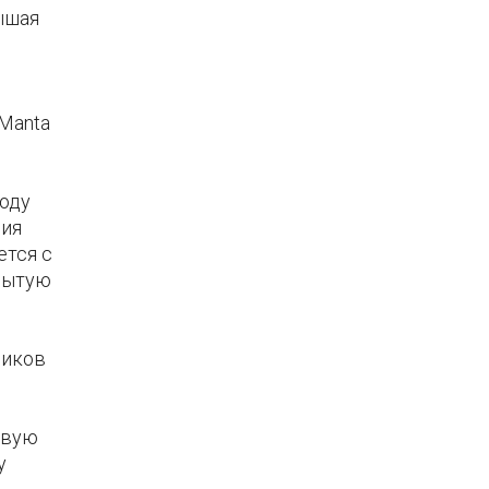
ышая
 Manta
воду
ния
ется с
рытую
чиков
овую
у