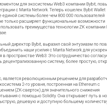
моментом для экосистемы Web3 компании Bybit, пов
грации с Manta Network. Теперь кошелек Bybit Wallet
 единой системы более чем 800 000 пользователей
я не только расширяет функциональные возможности
 использовать преимущества технологии ZK компании
азе.
льный директор Bybit, выразил свой энтузиазм по по
 объединить наши усилия с Manta Network для ускоре
я в пространстве Web3. Это сотрудничество согласу
ь децентрализованную систему, более простую, отк
fic, является революционным решением для разработ
осистема 2-го уровня, построенная на Ethereum с
ением (ZK-сверток) для значительного снижения
тывания с помощью Solidity. Она открывает путь в н
 быструю, дешевую и доступную большему количеств