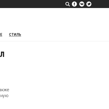
РЕ
СТИЛЬ
ал
также
нную