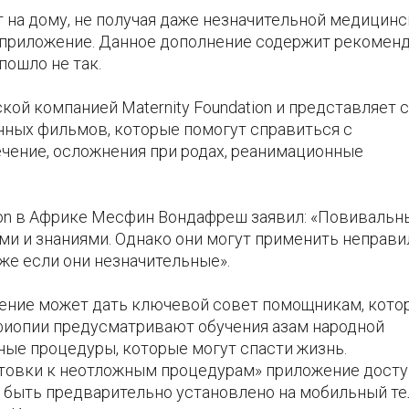
т на дому, не получая даже незначительной медицин
 приложение. Данное дополнение содержит рекоменд
пошло не так.
ской компанией Maternity Foundation и представляет 
нных фильмов, которые помогут справиться с
ечение, осложнения при родах, реанимационные
ion в Африке Месфин Вондафреш заявил: «Повивальн
и и знаниями. Однако они могут применить неправ
же если они незначительные».
ение может дать ключевой совет помощникам, кото
Эфиопии предусматривают обучения азам народной
ые процедуры, которые могут спасти жизнь.
отовки к неотложным процедурам» приложение досту
т быть предварительно установлено на мобильный т