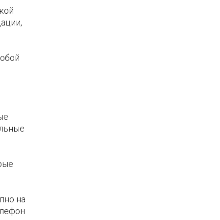
ской
ации,
собой
ые
ильные
рые
пно на
елефон