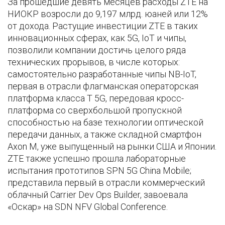
За прошедшие девять месяцев расходы ZTE на
НИОКР возросли до 9,197 млрд. юаней или 12%
от дохода. Растущие инвестиции ZTE в таких
инновационных сферах, как 5G, IoT и чипы,
позволили компании достичь целого ряда
технических прорывов, в числе которых:
самостоятельно разработанные чипы NB-IoT,
первая в отрасли флагманская операторская
платформа класса Т 5G, передовая кросс-
платформа со сверхбольшой пропускной
способностью на базе технологии оптической
передачи данных, а также складной смартфон
Axon M, уже выпущенный на рынки США и Японии.
ZTE также успешно прошла лабораторные
испытания прототипов SPN 5G China Mobile;
представила первый в отрасли коммерческий
облачный Carrier Dev Ops Builder, завоевала
«Оскар» на SDN NFV Global Conference.