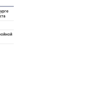
урге
кта
войной