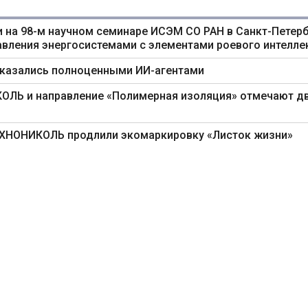
 на 98-м научном семинаре ИСЭМ СО РАН в Санкт-Петерб
авления энергосистемами с элементами роевого интелле
оказались полноценными ИИ-агентами
ИКОЛЬ и направление «Полимерная изоляция» отмечают д
ТЕХНОНИКОЛЬ продлили экомаркировку «Листок жизни»