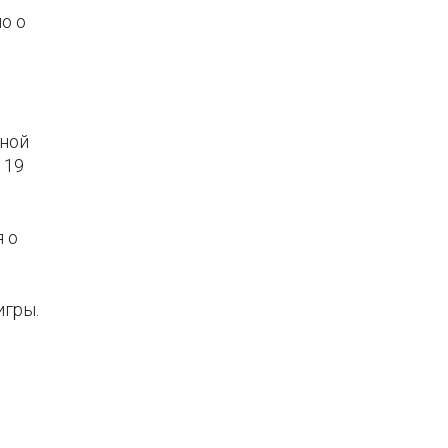
о о
ьной
 19
 о
игры.