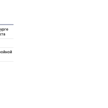
урге
кта
войной