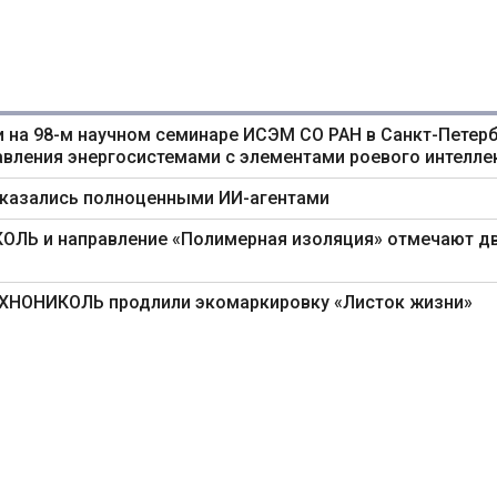
 на 98-м научном семинаре ИСЭМ СО РАН в Санкт-Петерб
авления энергосистемами с элементами роевого интелле
оказались полноценными ИИ-агентами
ИКОЛЬ и направление «Полимерная изоляция» отмечают д
ТЕХНОНИКОЛЬ продлили экомаркировку «Листок жизни»