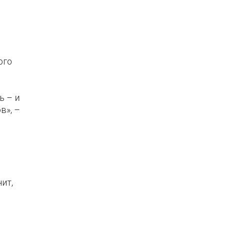
ого
ь – и
в», –
ит,