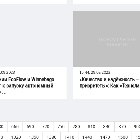
8.08.2023
15:44, 28.08.2023
ии EcoFlow и Winnebago
«Качество и надёжность —
т к запуску автономный
приоритеты»: Как «Технолай
...
30
660
690
720
750
780
810
840
870
90
90
1320
1350
1380
1410
1440
1470
1500
1