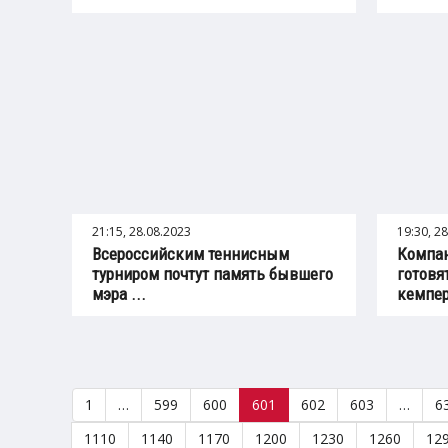
21:15, 28.08.2023
19:30, 2
Всероссийским теннисным
Компан
турниром почтут память бывшего
готовя
мэра ...
кемпер 
1
…
599
600
601
602
603
…
6
1110
1140
1170
1200
1230
1260
12