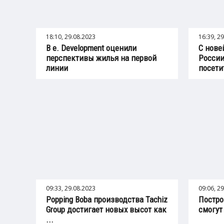
18:10, 29.08.2023
16:39, 2
В e. Development оценили
С нове
перспективы жилья на первой
России
линии
посетит
09:33, 29.08.2023
09:06, 2
Popping Boba производства Tachiz
Постро
Group достигает новых высот как
смогут
...