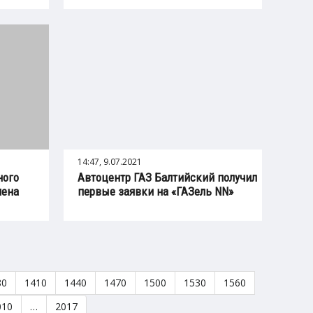
14:47, 9.07.2021
ного
Автоцентр ГАЗ Балтийский получил
мена
первые заявки на «ГАЗель NN»
80
1410
1440
1470
1500
1530
1560
010
…
2017