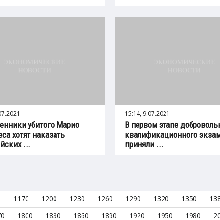
.07.2021
15:14, 9.07.2021
енники убитого Марио
В первом этапе доброволь
еса хотят наказать
квалификационного экза
йских ...
приняли ...
…
1170
1200
1230
1260
1290
1320
1350
13
70
1800
1830
1860
1890
1920
1950
1980
2